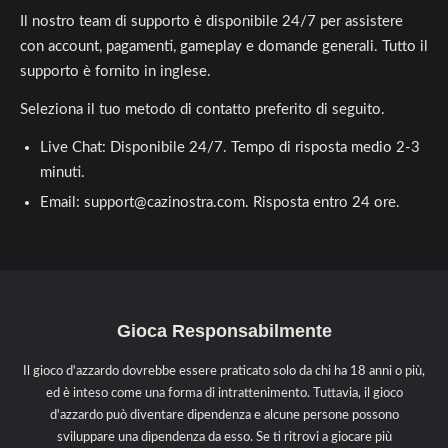
Il nostro team di supporto è disponibile 24/7 per assistere
con account, pagamenti, gameplay e domande generali. Tutto il
supporto è fornito in inglese.
Seleziona il tuo metodo di contatto preferito di seguito.
Live Chat: Disponibile 24/7. Tempo di risposta medio 2-3
minuti.
Email:
support@cazinostra.com
. Risposta entro 24 ore.
Gioca Responsabilmente
Il gioco d'azzardo dovrebbe essere praticato solo da chi ha 18 anni o più,
ed è inteso come una forma di intrattenimento. Tuttavia, il gioco
d'azzardo può diventare dipendenza e alcune persone possono
sviluppare una dipendenza da esso. Se ti ritrovi a giocare più