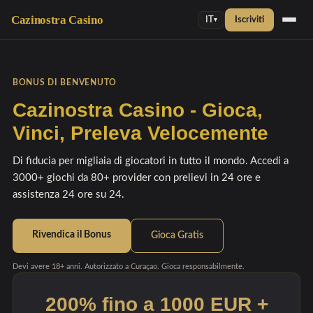
Cazinostra Casino
IT
Iscriviti
▾
Gioca
BONUS DI BENVENUTO
Promozioni
Cazinostra Casino - Gioca,
Vinci, Preleva Velocemente
Bonus
Di fiducia per migliaia di giocatori in tutto il mondo. Accedi a
Assistenza
3000+ giochi da 80+ provider con prelievi in 24 ore e
assistenza 24 ore su 24.
Rivendica il Bonus
Gioca Gratis
Devi avere 18+ anni. Autorizzato a Curaçao. Gioca responsabilmente.
200% fino a 1000 EUR +