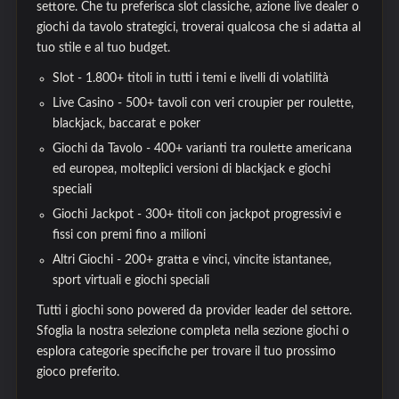
settore. Che tu preferisca slot classiche, azione live dealer o
giochi da tavolo strategici, troverai qualcosa che si adatta al
tuo stile e al tuo budget.
Slot - 1.800+ titoli in tutti i temi e livelli di volatilità
Live Casino - 500+ tavoli con veri croupier per roulette,
blackjack, baccarat e poker
Giochi da Tavolo - 400+ varianti tra roulette americana
ed europea, molteplici versioni di blackjack e giochi
speciali
Giochi Jackpot - 300+ titoli con jackpot progressivi e
fissi con premi fino a milioni
Altri Giochi - 200+ gratta e vinci, vincite istantanee,
sport virtuali e giochi speciali
Tutti i giochi sono powered da provider leader del settore.
Sfoglia la nostra selezione completa nella sezione giochi o
esplora categorie specifiche per trovare il tuo prossimo
gioco preferito.