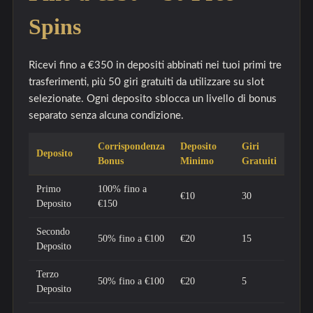
Spins
Ricevi fino a €350 in depositi abbinati nei tuoi primi tre
trasferimenti, più 50 giri gratuiti da utilizzare su slot
selezionate. Ogni deposito sblocca un livello di bonus
separato senza alcuna condizione.
Corrispondenza
Deposito
Giri
Deposito
Bonus
Minimo
Gratuiti
Primo
100% fino a
€10
30
Deposito
€150
Secondo
50% fino a €100
€20
15
Deposito
Terzo
50% fino a €100
€20
5
Deposito