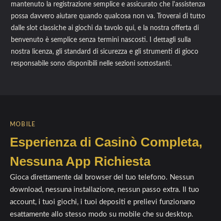
mantenuto la registrazione semplice e assicurato che l'assistenza
possa davvero aiutare quando qualcosa non va. Troverai di tutto
dalle slot classiche ai giochi da tavolo qui, e la nostra offerta di
benvenuto è semplice senza termini nascosti. I dettagli sulla
nostra licenza, gli standard di sicurezza e gli strumenti di gioco
responsabile sono disponibili nelle sezioni sottostanti.
MOBILE
Esperienza di Casinò Completa,
Nessuna App Richiesta
Gioca direttamente dal browser del tuo telefono. Nessun
download, nessuna installazione, nessun passo extra. Il tuo
account, i tuoi giochi, i tuoi depositi e prelievi funzionano
esattamente allo stesso modo su mobile che su desktop.