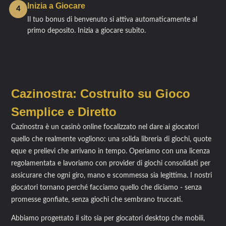
Inizia a Giocare
4
Il tuo bonus di benvenuto si attiva automaticamente al
primo deposito. Inizia a giocare subito.
Cazinostra: Costruito su Gioco
Semplice e Diretto
Cazinostra è un casinò online focalizzato nel dare ai giocatori
quello che realmente vogliono: una solida libreria di giochi, quote
eque e prelievi che arrivano in tempo. Operiamo con una licenza
regolamentata e lavoriamo con provider di giochi consolidati per
assicurare che ogni giro, mano e scommessa sia legittima. I nostri
giocatori tornano perché facciamo quello che diciamo - senza
promesse gonfiate, senza giochi che sembrano truccati.
Abbiamo progettato il sito sia per giocatori desktop che mobili,