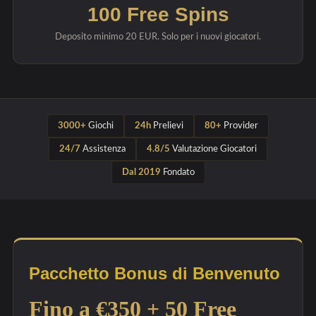
100 Free Spins
Deposito minimo 20 EUR. Solo per i nuovi giocatori.
3000+
Giochi
24h
Prelievi
80+
Provider
24/7
Assistenza
4.8/5
Valutazione Giocatori
Dal 2019
Fondato
Pacchetto Bonus di Benvenuto
Fino a €350 + 50 Free