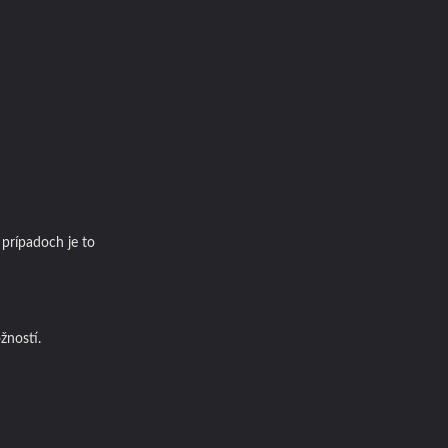
 prípadoch je to
žností.