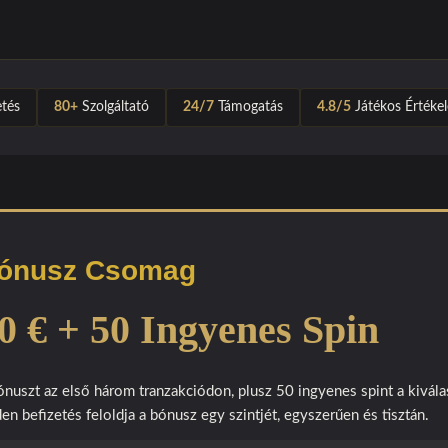
etés
80+
Szolgáltató
24/7
Támogatás
4.8/5
Játékos Értékel
Bónusz Csomag
0 € + 50 Ingyenes Spin
nuszt az első három tranzakciódon, plusz 50 ingyenes spint a kivála
 befizetés feloldja a bónusz egy szintjét, egyszerűen és tisztán.