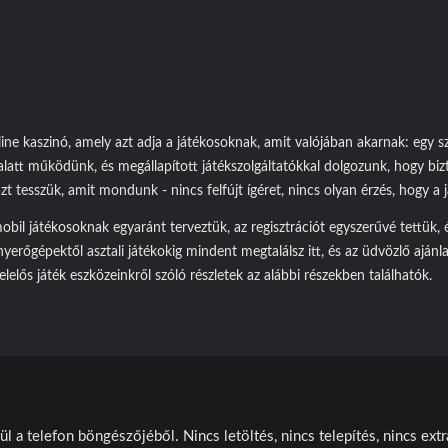
ine kaszinó, amely azt adja a játékosoknak, amit valójában akarnak: egy sz
alatt működünk, és megállapított játékszolgáltatókkal dolgozunk, hogy bizt
azt tesszük, amit mondunk - nincs felfújt ígéret, nincs olyan érzés, hogy a 
 mobil játékosoknak egyaránt terveztük, az regisztrációt egyszerűvé tettük,
nyerőgépektől asztali játékokig mindent megtalálsz itt, és az üdvözlő ajánla
elelős játék eszközeinkről szóló részletek az alábbi részekben találhatók.
l a telefon böngészőjéből. Nincs letöltés, nincs telepítés, nincs extra