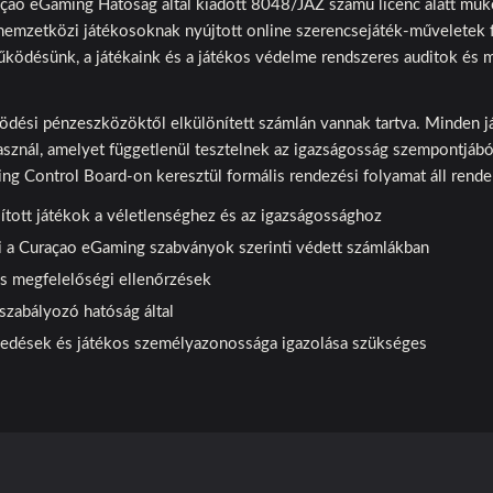
açao eGaming Hatóság által kiadott 8048/JAZ számú licenc alatt műk
nemzetközi játékosoknak nyújtott online szerencsejáték-műveletek f
 működésünk, a játékaink és a játékos védelme rendszeres auditok és 
dési pénzeszközöktől elkülönített számlán vannak tartva. Minden já
sznál, amelyet függetlenül tesztelnek az igazságosság szempontjából.
ng Control Board-on keresztül formális rendezési folyamat áll rend
sított játékok a véletlenséghez és az igazságossághoz
 a Curaçao eGaming szabványok szerinti védett számlákban
s megfelelőségi ellenőrzések
szabályozó hatóság által
kedések és játékos személyazonossága igazolása szükséges