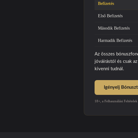
Befizetés
Első Befizetés
Második Befizetés
Harmadik Befizetés
Az összes bónuszfond
jóváírástól és csak a
kivenni tudnál.
Igényelj Bónuszt
18+, a Felhasználási Feltétele