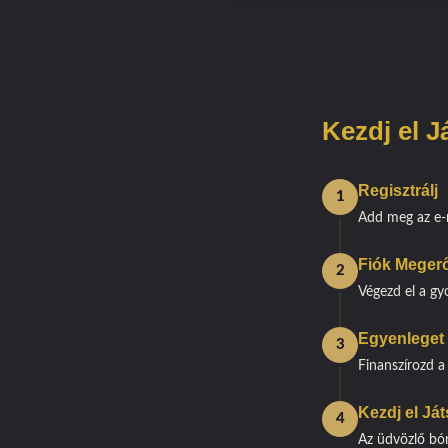
Kezdj el J
Regisztrálj
1
Add meg az e-m
Fiók Megerő
2
Végezd el a gy
Egyenleget 
3
Finanszírozd a 
Kezdj el Ját
4
Az üdvözlő bón