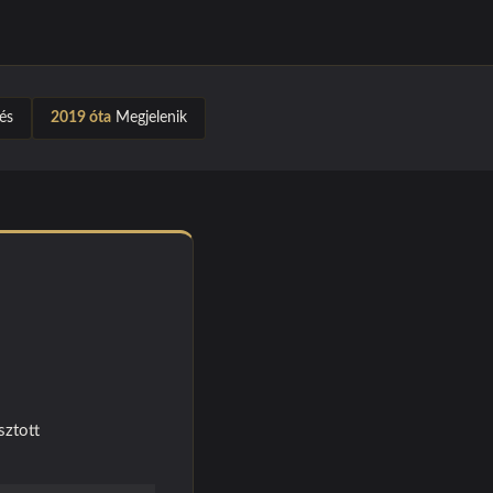
és
2019 óta
Megjelenik
sztott