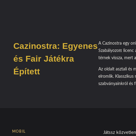
Cazinostra: Egyenes
A Cazinostra egy onl
Szabályozott licenc 
és Fair Játékra
térnek vissza, mert 
Épített
Az oldalt asztali és
elromlik. Klasszikus 
szabványainkról és f
MOBIL
Játssz közvetlenü