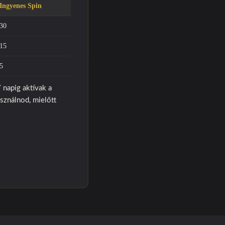
Ingyenes Spin
30
15
5
 napig aktívak a
asználnod, mielőtt