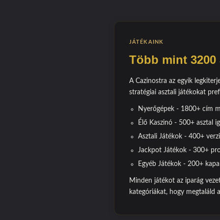
JÁTÉKAINK
Több mint 3200 
A Cazinostra az egyik legkiter
stratégiai asztali játékokat pr
Nyerőgépek - 1800+ cím min
Élő Kaszinó - 500+ asztal i
Asztali Játékok - 400+ verzi
Jackpot Játékok - 300+ prog
Egyéb Játékok - 200+ kaparó
Minden játékot az iparág vezet
kategóriákat, hogy megtaláld 