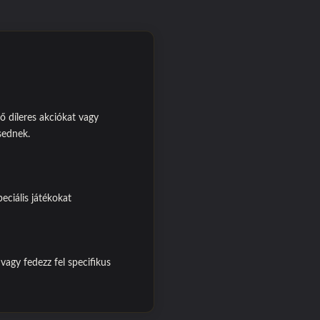
lő díleres akciókat vagy
ésednek.
eciális játékokat
vagy fedezz fel specifikus