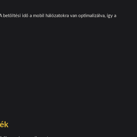
 betöltési idő a mobil hálózatokra van optimalizálva, így a
ték