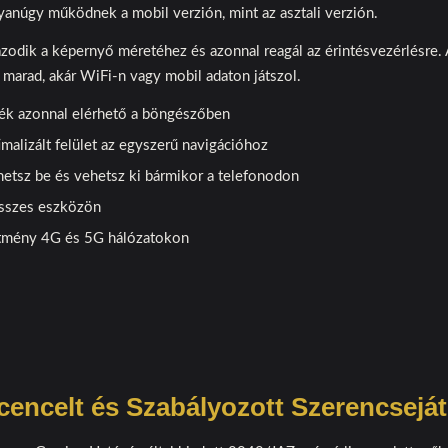
yanúgy működnek a mobil verzión, mint az asztali verzión.
azodik a képernyő méretéhez és azonnal reagál az érintésvezérlésre. A
marad, akár WiFi-n vagy mobil adaton játszol.
ték azonnal elérhető a böngészőben
imalizált felület az egyszerű navigációhoz
hetsz be és vehetsz ki bármikor a telefonodon
összes eszközön
ítmény 4G és 5G hálózatokon
cencelt és Szabályozott Szerencsejá