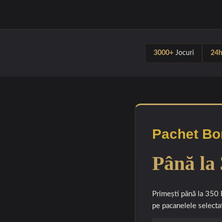
3000+
Jocuri
24
Pachet Bo
Până la
Primești până la 350 E
pe pacanelele selecta