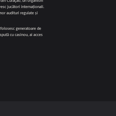
 din Curaçao, un organism
sc jucători internaționali.
nor audituri regulate și
e folosesc generatoare de
spută cu casinou, ai acces