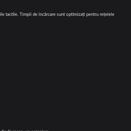
e tactile. Timpii de încărcare sunt optimizați pentru rețelele