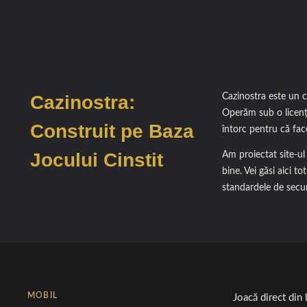
Cazinostra:
Cazinostra este un ca
Operăm sub o licență 
Construit pe Baza
întorc pentru că fac
Jocului Cinstit
Am proiectat site-ul
bine. Vei găsi aici t
standardele de securi
MOBIL
Joacă direct din 